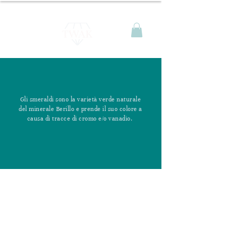
Gli smeraldi sono la varietà verde naturale
del minerale Berillo e prende il suo colore a
causa di tracce di cromo e/o vanadio.